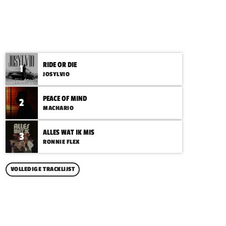
CHART
RIDE OR DIE
1
JOSYLVIO
PEACE OF MIND
2
MACHARIO
ALLES WAT IK MIS
3
RONNIE FLEX
VOLLEDIGE TRACKLIJST
TOP POPULAR